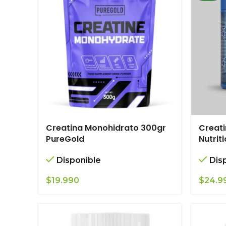
Creatina Monohidrato 300gr
Creati
PureGold
Nutrit
Disponible
Dis
$
19.990
$
24.9