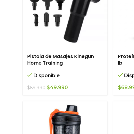
Pistola de Masajes Kinegun
Proteí
Home Training
lb
Disponible
Dis
El
El
$
49.990
$
68.9
$
69.990
precio
precio
original
actual
era:
es:
$69.990.
$49.990.