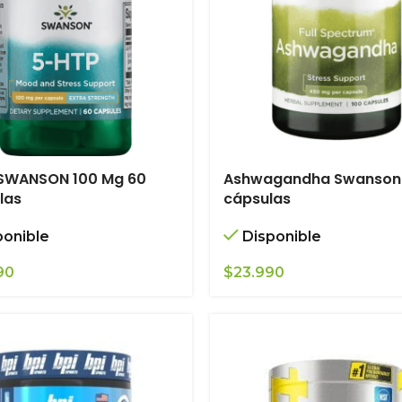
 SWANSON 100 Mg 60
Ashwagandha Swanson
las
cápsulas
ponible
Disponible
90
$
23.990