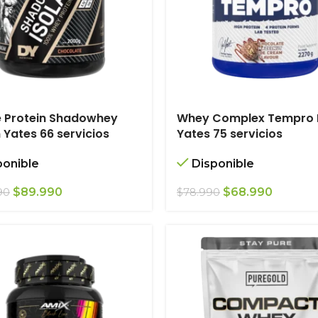
e Protein Shadowhey
Whey Complex Tempro 
 Yates 66 servicios
Yates 75 servicios
ponible
Disponible
El
El
El
El
$
89.990
$
68.990
90
$
78.990
precio
precio
precio
precio
original
actual
original
actual
era:
es:
era:
es:
$109.990.
$89.990.
$78.990.
$68.990