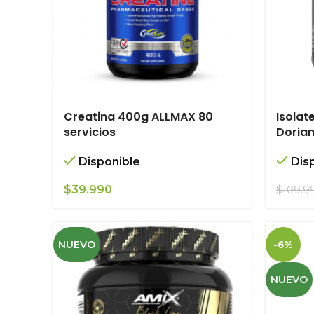
Creatina 400g ALLMAX 80
Isolat
servicios
Dorian
Disponible
Dis
$
39.990
$
109.9
NUEVO
-6%
NUEVO