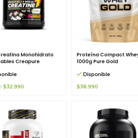
Creatina Monohidrato
Proteína Compact Whe
cables Creapure
1000g Pure Gold
ponible
Disponible
El
El
$
32.990
$
38.990
0
precio
precio
original
actual
era:
es:
$34.990.
$32.990.