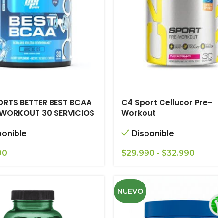
ORTS BETTER BEST BCAA
C4 Sport Cellucor Pre-
WORKOUT 30 SERVICIOS
Workout
ponible
Disponible
Rang
90
$
29.990
-
$
32.990
de
precio
desd
NUEVO
$29.9
hasta
$32.9