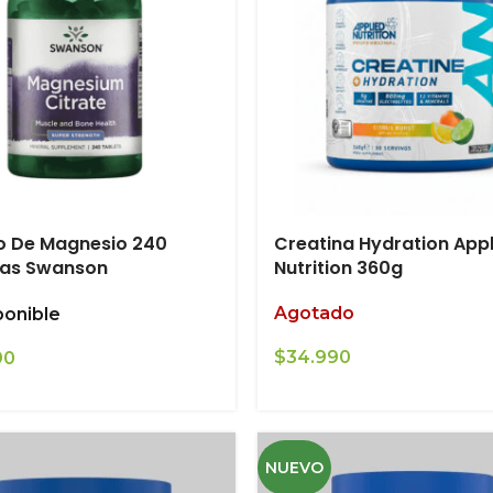
o De Magnesio 240
Creatina Hydration App
tas Swanson
Nutrition 360g
Agotado
ponible
$
34.990
90
NUEVO