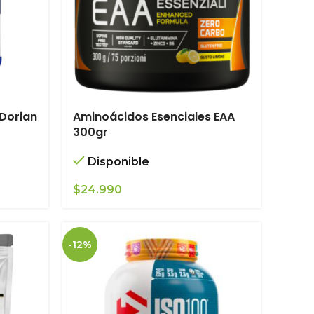
Dorian
Aminoácidos Esenciales EAA
300gr
Disponible
$
24.990
-12%
.