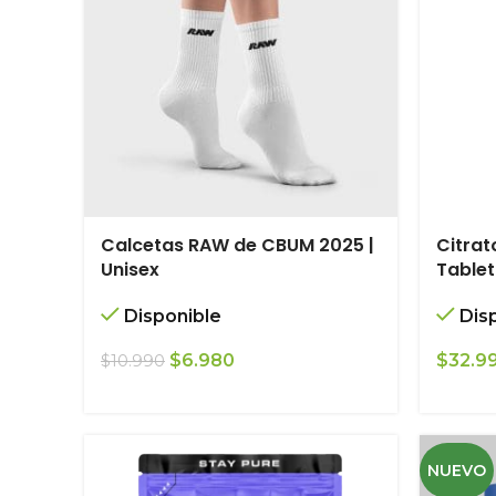
Calcetas RAW de CBUM 2025 |
Citrat
Unisex
Table
Disponible
Dis
El
El
$
6.980
$
32.9
$
10.990
precio
precio
original
actual
era:
es:
$10.990.
$6.980.
NUEVO