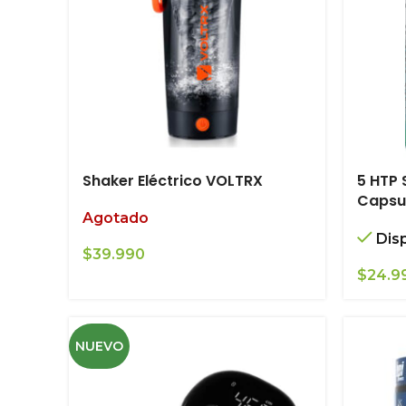
Shaker Eléctrico VOLTRX
5 HTP
Capsu
Agotado
Dis
$
39.990
$
24.9
NUEVO