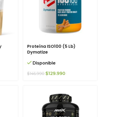
y
Proteína ISO100 (5 Lb)
Dymatize
Disponible
El
El
$
129.990
$
146.990
precio
precio
original
actual
era:
es:
$146.990.
$129.990.