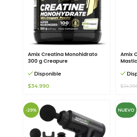
Amix Creatina Monohidrato
Amix 
300 g Creapure
Masti
Disponible
Dis
$
34.990
$
34.99
-29%
NUEVO