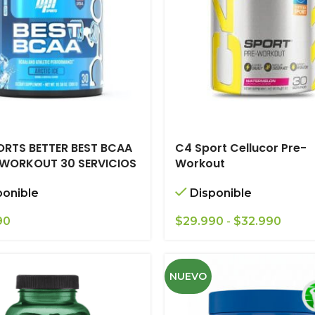
ORTS BETTER BEST BCAA
C4 Sport Cellucor Pre-
WORKOUT 30 SERVICIOS
Workout
ponible
Disponible
Rang
90
$
29.990
-
$
32.990
de
precio
desd
NUEVO
$29.9
hasta
$32.9