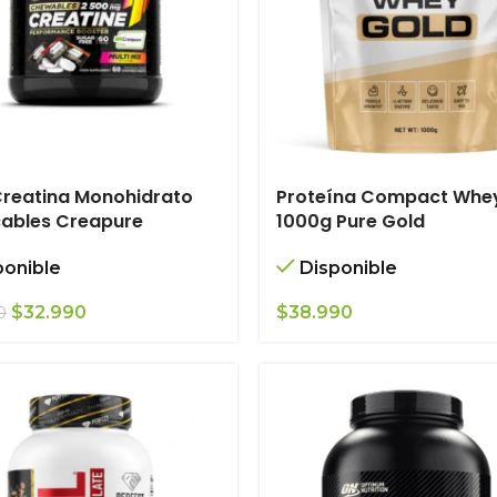
Creatina Monohidrato
Proteína Compact Whe
cables Creapure
1000g Pure Gold
ponible
Disponible
El
El
$
32.990
$
38.990
0
precio
precio
original
actual
era:
es:
$34.990.
$32.990.