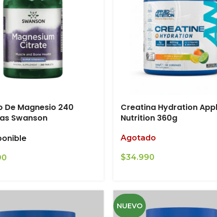
o De Magnesio 240
Creatina Hydration App
tas Swanson
Nutrition 360g
Agotado
ponible
$
34.990
90
NUEVO