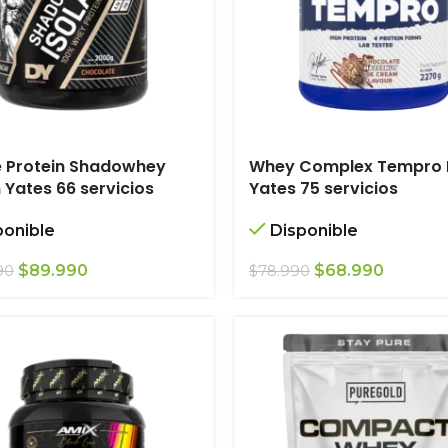
e Protein Shadowhey
Whey Complex Tempro 
 Yates 66 servicios
Yates 75 servicios
ponible
Disponible
El
El
El
El
$
89.990
$
68.990
90
$
78.990
precio
precio
precio
precio
original
actual
original
actual
era:
es:
era:
es:
$109.990.
$89.990.
$78.990.
$68.990