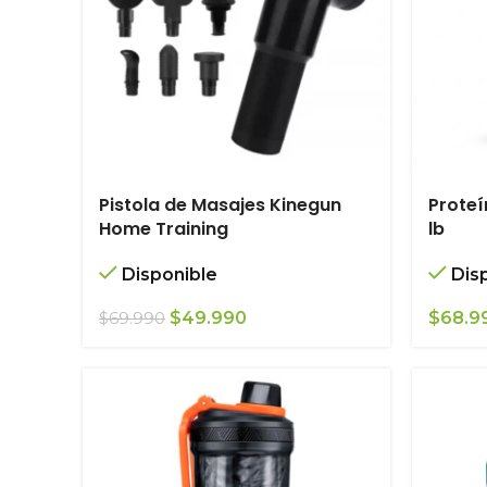
Pistola de Masajes Kinegun
Proteí
Home Training
lb
Disponible
Dis
El
El
$
49.990
$
68.9
$
69.990
precio
precio
original
actual
era:
es:
$69.990.
$49.990.