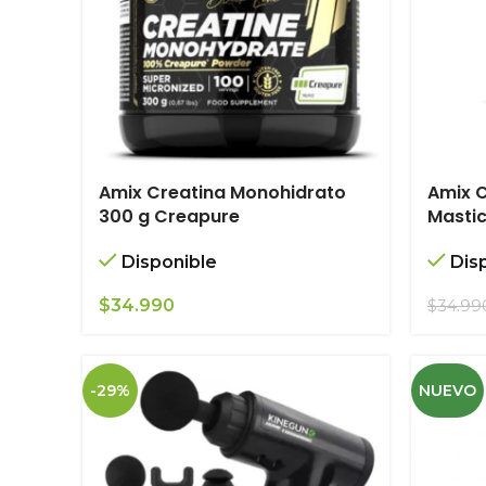
Amix Creatina Monohidrato
Amix 
300 g Creapure
Masti
Disponible
Dis
$
34.990
$
34.99
-29%
NUEVO