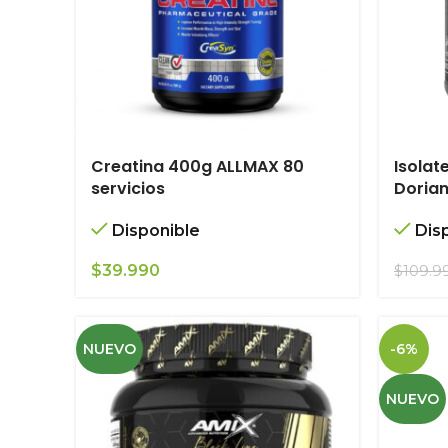
Creatina 400g ALLMAX 80
Isolat
servicios
Dorian
Disponible
Dis
$
39.990
$
109.9
NUEVO
-6%
NUEVO