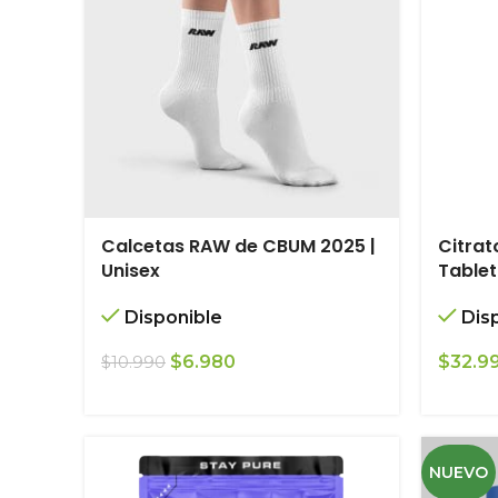
Calcetas RAW de CBUM 2025 |
Citrat
Unisex
Table
Disponible
Dis
El
El
$
6.980
$
32.9
$
10.990
precio
precio
original
actual
era:
es:
$10.990.
$6.980.
NUEVO