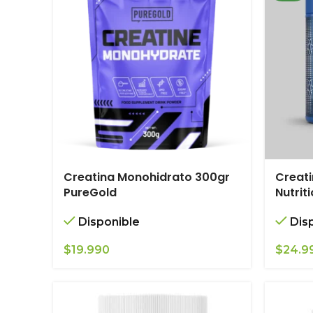
Creatina Monohidrato 300gr
Creati
PureGold
Nutrit
Disponible
Dis
$
19.990
$
24.9