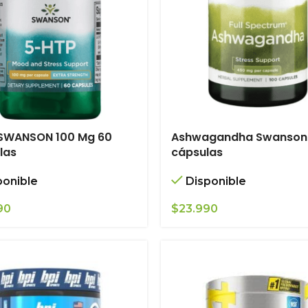
 SWANSON 100 Mg 60
Ashwagandha Swanson
las
cápsulas
ponible
Disponible
90
$
23.990