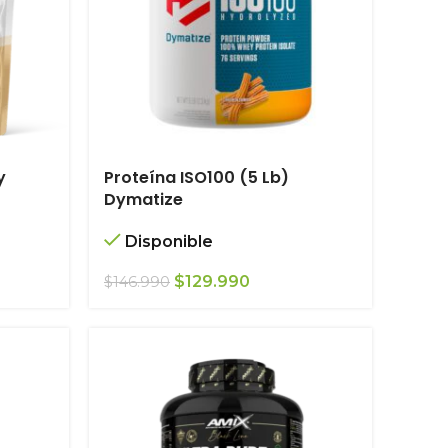
y
Proteína ISO100 (5 Lb)
Dymatize
Disponible
El
El
$
129.990
$
146.990
precio
precio
original
actual
era:
es:
$146.990.
$129.990.