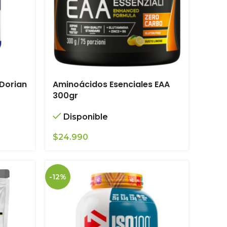
Dorian
Aminoácidos Esenciales EAA
300gr
Disponible
$
24.990
-12%
.