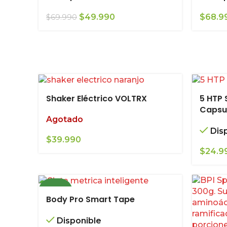
El
El
$
49.990
$
68.9
$
69.990
precio
precio
original
actual
era:
es:
$69.990.
$49.990.
Shaker Eléctrico VOLTRX
5 HTP
Capsu
Agotado
Dis
$
39.990
$
24.9
NUEVO
Body Pro Smart Tape
Disponible