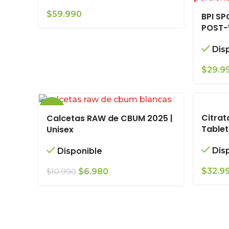
$
59.990
BPI SP
POST-
Dis
$
29.9
-36%
Citrat
Calcetas RAW de CBUM 2025 |
Table
Unisex
Dis
Disponible
El
El
$
32.9
$
6.980
$
10.990
precio
precio
original
actual
era:
es:
$10.990.
$6.980.