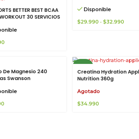
ORTS BETTER BEST BCAA
Disponible
WORKOUT 30 SERVICIOS
Rang
$
29.990
-
$
32.990
de
ponible
precio
desd
90
$29.9
hasta
$32.9
NUEVO
o De Magnesio 240
Creatina Hydration App
tas Swanson
Nutrition 360g
Agotado
ponible
$
34.990
90