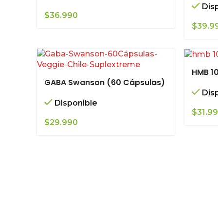
Dis
$
36.990
$
39.9
HMB 1
GABA Swanson (60 Cápsulas)
Dis
Disponible
$
31.9
$
29.990