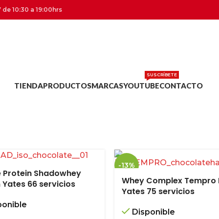
 de 10:30 a 19:00hrs
SUSCRÍBETE
TIENDA
PRODUCTOS
MARCAS
YOUTUBE
CONTACTO
-13%
e Protein Shadowhey
Whey Complex Tempro 
 Yates 66 servicios
NUEVO
Yates 75 servicios
ponible
Disponible