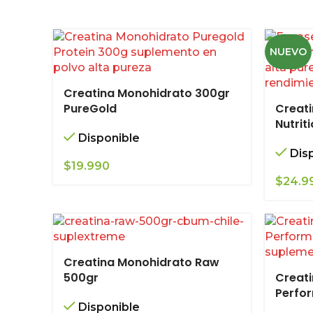
NUEVO
Creatina Monohidrato 300gr
PureGold
Creati
Nutrit
Disponible
Dis
$
19.990
$
24.9
Creatina Monohidrato Raw
500gr
Creati
Perfor
Disponible