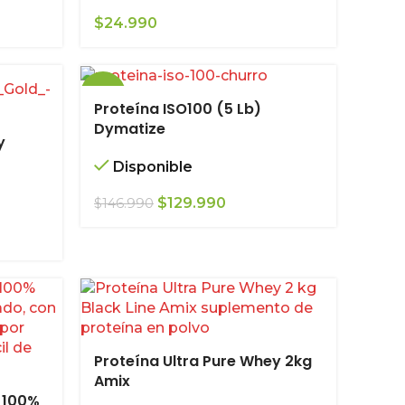
$
24.990
-12%
.
Proteína ISO100 (5 Lb)
Dymatize
y
Disponible
El
El
$
129.990
$
146.990
precio
precio
original
actual
era:
es:
$146.990.
$129.990.
Proteína Ultra Pure Whey 2kg
Amix
 100%