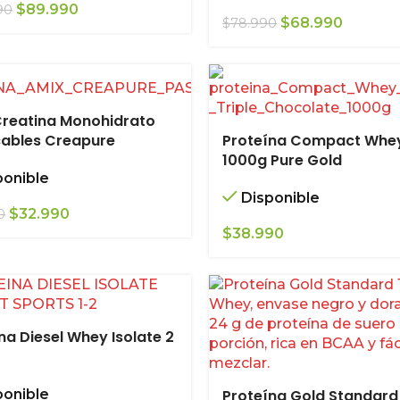
El
El
$
89.990
90
El
El
$
68.990
$
78.990
precio
precio
precio
precio
original
actual
original
actual
era:
es:
era:
es:
$109.990.
$89.990.
$78.990.
$68.990
Creatina Monohidrato
cables Creapure
Proteína Compact Whe
1000g Pure Gold
ponible
Disponible
El
El
$
32.990
0
precio
precio
$
38.990
original
actual
era:
es:
$34.990.
$32.990.
na Diesel Whey Isolate 2
ponible
Proteína Gold Standard