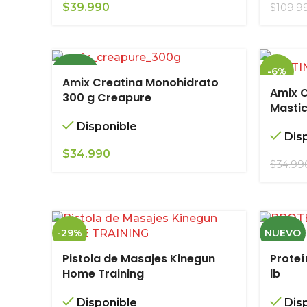
$
39.990
$
109.9
NUEVO
-6%
Amix Creatina Monohidrato
Amix 
300 g Creapure
NUEVO
Masti
Disponible
Dis
$
34.990
$
34.99
-29%
NUEVO
Pistola de Masajes Kinegun
Proteí
Home Training
lb
Disponible
Dis