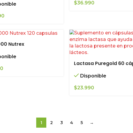
$
36.990
ponible
90
000 Nutrex
ponible
Lactasa Puregold 60 cá
90
Disponible
$
23.990
1
2
3
4
5
→