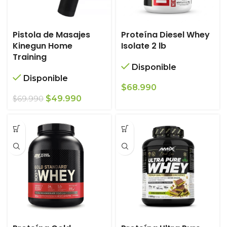
Pistola de Masajes
Proteína Diesel Whey
Kinegun Home
Isolate 2 lb
Training
Disponible
Disponible
$
68.990
El
El
$
49.990
$
69.990
precio
precio
original
actual
era:
es:
$69.990.
$49.990.