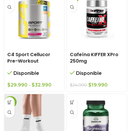
C4 Sport Cellucor
Cafeína KIFFER XPro
Pre-Workout
250mg
Disponible
Disponible
Rango
El
El
$
29.990
-
$
32.990
$
19.990
$
24.990
de
precio
precio
precios:
original
actual
-36%
desde
era:
es:
$29.990
$24.990.
$19.990.
hasta
$32.990