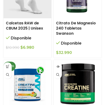
Calcetas RAW de
Citrato De Magnesio
CBUM 2025 | Unisex
240 Tabletas
Swanson
Disponible
Disponible
El
El
$
6.980
$
10.990
precio
precio
$
32.990
original
actual
era:
es:
NUEVO
$10.990.
$6.980.