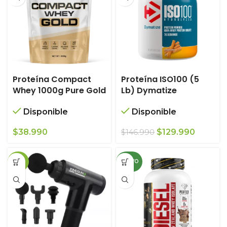
Proteína Compact
Proteína ISO100 (5
Whey 1000g Pure Gold
Lb) Dymatize
Disponible
Disponible
El
El
$
38.990
$
129.990
$
146.990
precio
precio
original
actual
-29%
NUEVO
era:
es:
$146.990.
$129.99