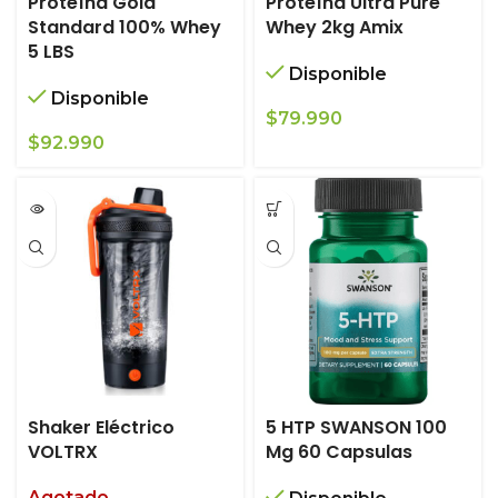
Proteína Gold
Proteína Ultra Pure
Standard 100% Whey
Whey 2kg Amix
5 LBS
Disponible
Disponible
$
79.990
$
92.990
Shaker Eléctrico
5 HTP SWANSON 100
VOLTRX
Mg 60 Capsulas
Agotado