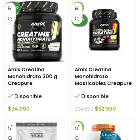
original
actual
NUEVO
-6%
era:
es:
$78.990.
$68.990.
NUEVO
Amix Creatina
Amix Creatina
Monohidrato 300 g
Monohidrato
Creapure
Masticables Creapure
Disponible
Disponible
El
El
$
34.990
$
32.990
$
34.990
precio
precio
original
actual
-12%
era:
es:
$34.990.
$32.990.