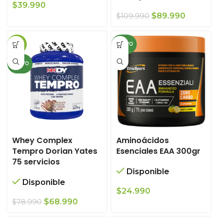
$
39.990
El
El
$
89.990
$
109.990
precio
precio
original
actual
-13%
NUEVO
era:
es:
$109.990.
$89.990.
NUEVO
Whey Complex
Aminoácidos
Tempro Dorian Yates
Esenciales EAA 300gr
75 servicios
Disponible
Disponible
$
24.990
El
El
$
68.990
$
78.990
precio
precio