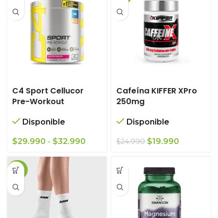
C4 Sport Cellucor
Cafeína KIFFER XPro
Pre-Workout
250mg
Disponible
Disponible
Rango
El
El
$
29.990
-
$
32.990
$
19.990
$
24.990
de
precio
precio
precios:
original
actual
-36%
desde
era:
es:
$29.990
$24.990.
$19.990.
hasta
$32.990