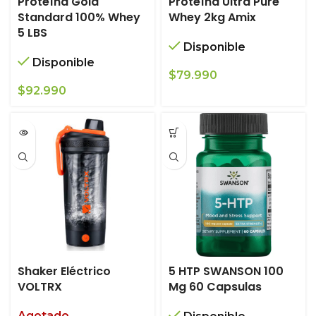
Proteína Gold
Proteína Ultra Pure
Standard 100% Whey
Whey 2kg Amix
5 LBS
Disponible
Disponible
$
79.990
$
92.990
Shaker Eléctrico
5 HTP SWANSON 100
VOLTRX
Mg 60 Capsulas
Agotado