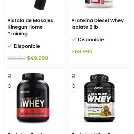
Pistola de Masajes
Proteína Diesel Whey
Kinegun Home
Isolate 2 lb
Training
Disponible
Disponible
$
68.990
El
El
$
49.990
$
69.990
precio
precio
original
actual
era:
es:
$69.990.
$49.990.