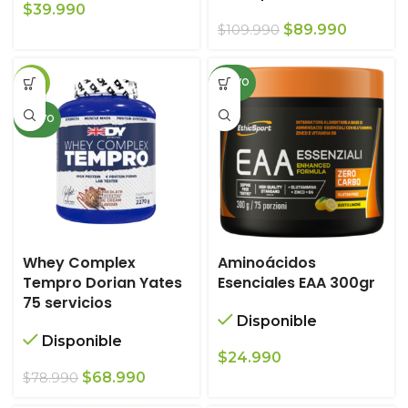
$
39.990
El
El
$
89.990
$
109.990
precio
precio
original
actual
-13%
NUEVO
era:
es:
$109.990.
$89.990.
NUEVO
Whey Complex
Aminoácidos
Tempro Dorian Yates
Esenciales EAA 300gr
75 servicios
Disponible
Disponible
$
24.990
El
El
$
68.990
$
78.990
precio
precio