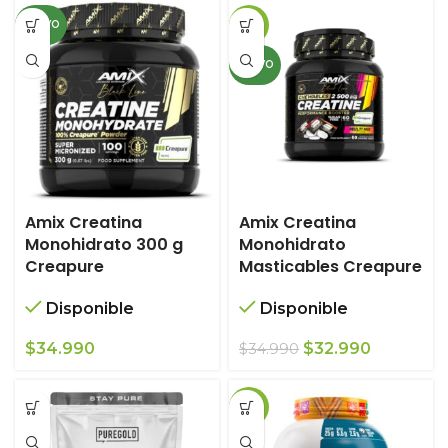
original
actual
NUEVO
-6%
era:
es:
$78.990.
$68.990.
NUEVO
Amix Creatina
Amix Creatina
Monohidrato 300 g
Monohidrato
Creapure
Masticables Creapure
Disponible
Disponible
El
El
$
34.990
$
32.990
$
34.990
precio
precio
original
actual
-12%
era:
es:
$34.990.
$32.990.