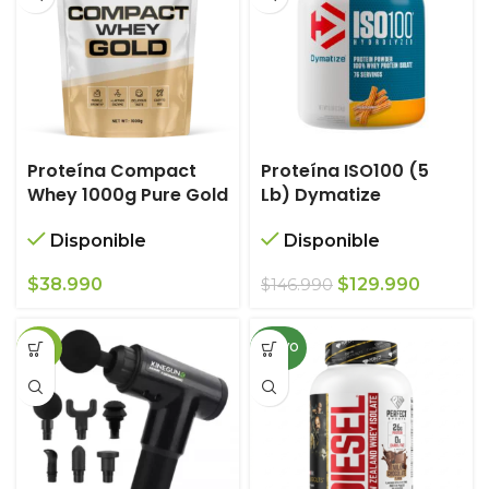
Proteína Compact
Proteína ISO100 (5
Whey 1000g Pure Gold
Lb) Dymatize
Disponible
Disponible
El
El
$
38.990
$
129.990
$
146.990
precio
precio
original
actual
-29%
NUEVO
era:
es:
$146.990.
$129.99