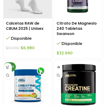
Calcetas RAW de
Citrato De Magnesio
CBUM 2025 | Unisex
240 Tabletas
Swanson
Disponible
Disponible
El
El
$
6.980
$
10.990
precio
precio
$
32.990
original
actual
era:
es:
NUEVO
$10.990.
$6.980.