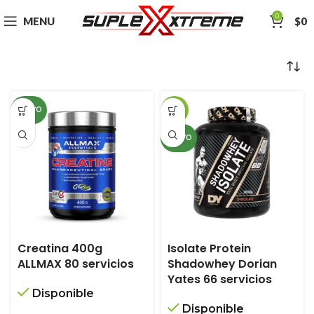
0
MENU
$
0
NUEVO
-18%
NUEVO
Creatina 400g
Isolate Protein
ALLMAX 80 servicios
Shadowhey Dorian
Yates 66 servicios
Disponible
Disponible