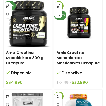
original
actual
NUEVO
-6%
era:
es:
$78.990.
$68.990.
NUEVO
Amix Creatina
Amix Creatina
Monohidrato 300 g
Monohidrato
Creapure
Masticables Creapure
Disponible
Disponible
El
El
$
34.990
$
32.990
$
34.990
precio
precio
original
actual
-12%
era:
es:
$34.990.
$32.990.