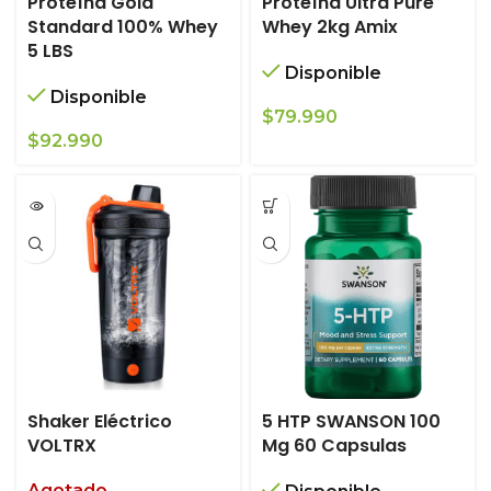
Proteína Gold
Proteína Ultra Pure
Standard 100% Whey
Whey 2kg Amix
5 LBS
Disponible
Disponible
$
79.990
$
92.990
Shaker Eléctrico
5 HTP SWANSON 100
VOLTRX
Mg 60 Capsulas
Agotado