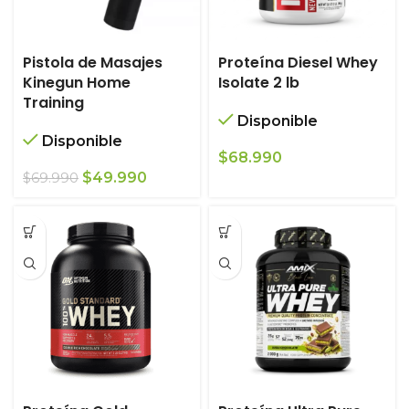
Pistola de Masajes
Proteína Diesel Whey
Kinegun Home
Isolate 2 lb
Training
Disponible
Disponible
$
68.990
El
El
$
49.990
$
69.990
precio
precio
original
actual
era:
es:
$69.990.
$49.990.