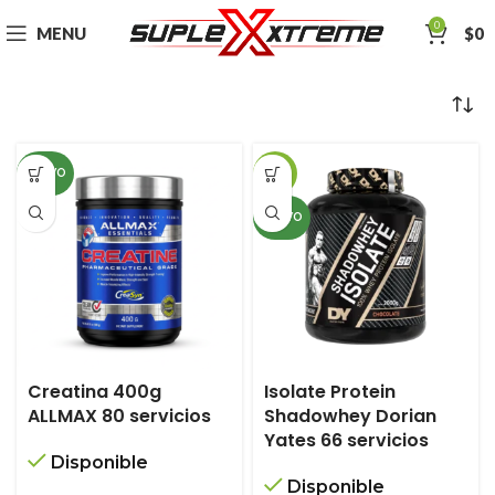
0
MENU
$
0
NUEVO
-18%
NUEVO
Creatina 400g
Isolate Protein
ALLMAX 80 servicios
Shadowhey Dorian
Yates 66 servicios
Disponible
Disponible