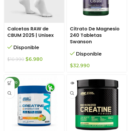
Calcetas RAW de
Citrato De Magnesio
CBUM 2025 | Unisex
240 Tabletas
Swanson
Disponible
Disponible
El
El
$
6.980
$
10.990
precio
precio
$
32.990
original
actual
era:
es:
NUEVO
$10.990.
$6.980.