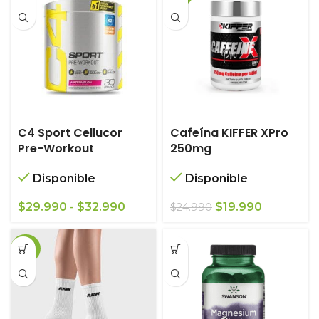
C4 Sport Cellucor
Cafeína KIFFER XPro
Pre-Workout
250mg
Disponible
Disponible
Rango
El
El
$
29.990
-
$
32.990
$
19.990
$
24.990
de
precio
precio
precios:
original
actual
-36%
desde
era:
es:
$29.990
$24.990.
$19.990.
hasta
$32.990