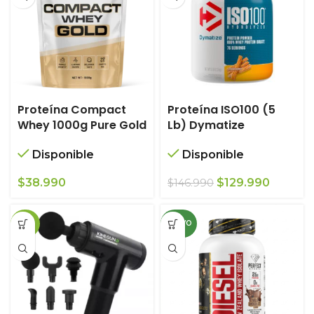
Proteína Compact
Proteína ISO100 (5
Whey 1000g Pure Gold
Lb) Dymatize
Disponible
Disponible
El
El
$
38.990
$
129.990
$
146.990
precio
precio
original
actual
-29%
NUEVO
era:
es:
$146.990.
$129.99