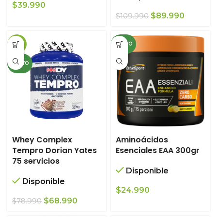
$
39.990
El
El
$
89.990
$
109.990
precio
precio
original
actual
-13%
NUEVO
era:
es:
$109.990.
$89.990.
NUEVO
Whey Complex
Aminoácidos
Tempro Dorian Yates
Esenciales EAA 300gr
75 servicios
Disponible
Disponible
$
24.990
El
El
$
68.990
$
78.990
precio
precio