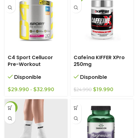
C4 Sport Cellucor
Cafeína KIFFER XPro
Pre-Workout
250mg
Disponible
Disponible
Rango
El
El
$
29.990
-
$
32.990
$
19.990
$
24.990
de
precio
precio
precios:
original
actual
-36%
desde
era:
es:
$29.990
$24.990.
$19.990.
hasta
$32.990