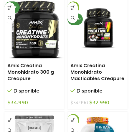
original
actual
NUEVO
-6%
era:
es:
$78.990.
$68.990.
NUEVO
Amix Creatina
Amix Creatina
Monohidrato 300 g
Monohidrato
Creapure
Masticables Creapure
Disponible
Disponible
El
El
$
34.990
$
32.990
$
34.990
precio
precio
original
actual
-12%
era:
es:
$34.990.
$32.990.