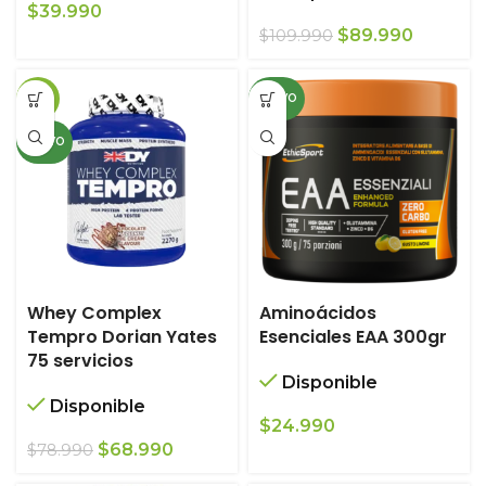
$
39.990
El
El
$
89.990
$
109.990
precio
precio
original
actual
-13%
NUEVO
era:
es:
$109.990.
$89.990.
NUEVO
Whey Complex
Aminoácidos
Tempro Dorian Yates
Esenciales EAA 300gr
75 servicios
Disponible
Disponible
$
24.990
El
El
$
68.990
$
78.990
precio
precio