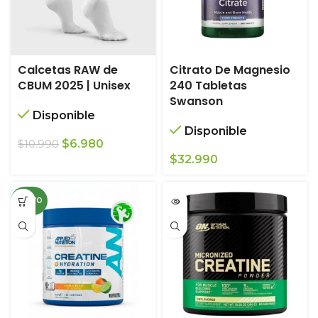
Calcetas RAW de
Citrato De Magnesio
CBUM 2025 | Unisex
240 Tabletas
Swanson
Disponible
Disponible
El
El
$
6.980
$
10.990
precio
precio
$
32.990
original
actual
era:
es:
NUEVO
$10.990.
$6.980.