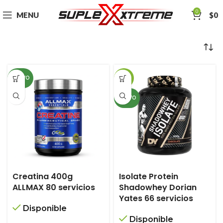
0
MENU
$
0
NUEVO
-18%
NUEVO
Creatina 400g
Isolate Protein
ALLMAX 80 servicios
Shadowhey Dorian
Yates 66 servicios
Disponible
Disponible