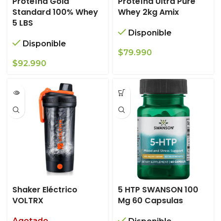
Proteína Gold
Proteína Ultra Pure
Standard 100% Whey
Whey 2kg Amix
5 LBS
Disponible
Disponible
$
79.990
$
92.990
Shaker Eléctrico
5 HTP SWANSON 100
VOLTRX
Mg 60 Capsulas
Agotado