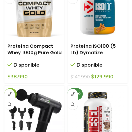
Proteína Compact
Proteína ISO100 (5
Whey 1000g Pure Gold
Lb) Dymatize
Disponible
Disponible
El
El
$
38.990
$
129.990
$
146.990
precio
precio
original
actual
-29%
NUEVO
era:
es:
$146.990.
$129.99