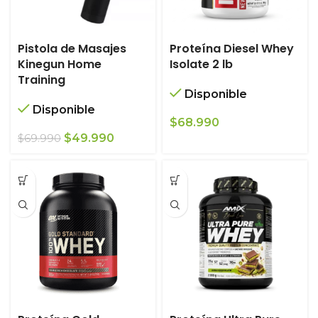
Pistola de Masajes
Proteína Diesel Whey
Kinegun Home
Isolate 2 lb
Training
Disponible
Disponible
$
68.990
El
El
$
49.990
$
69.990
precio
precio
original
actual
era:
es:
$69.990.
$49.990.